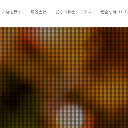
お店を探す
明朗会計
安心の料金システム
健全な街づく
宮崎
福岡
鹿児島
熊本
大分
長崎
久留米
佐賀
広島