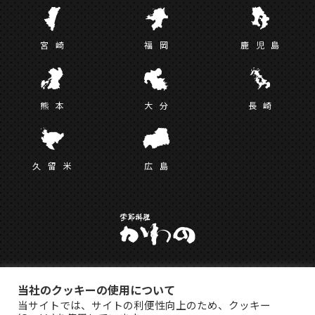
宮
崎
福
岡
鹿児
島
熊
本
大
分
長
崎
久留
米
広
島
当社のクッキーの使用について
当サイトでは、サイトの利便性向上のため、クッキー