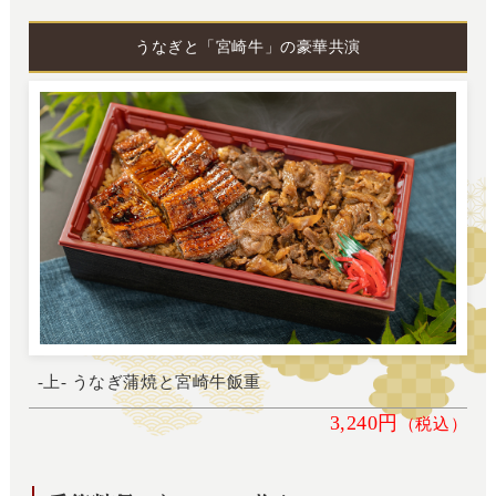
うなぎと「宮崎牛」の豪華共演
-上- うなぎ蒲焼と宮崎牛飯重
3,240円
（税込）