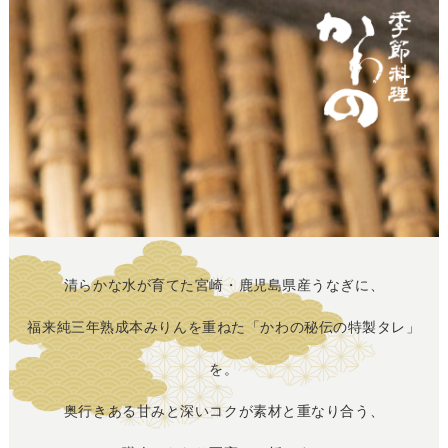
清らかな水が育てた宮崎・鹿児島県産うなぎに、
福来純三年熟成本みりんを重ねた「かわの秘伝の特製タレ」
を。
奥行きある甘みと深いコクが素材と重なり合う、