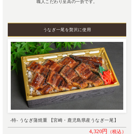
職人こだわり至高の一折です。
うなぎ一尾を贅沢に使用
-特- うなぎ蒲焼重 【宮崎・鹿児島県産うなぎ一尾】
4,320円
（税込）